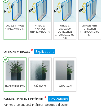
DOUBLE VITRAGES
VITRAGES
VITRAGES
VITRAGES ANTI-
4TH/20GA/4 (UG 1,1)
PHONIQUE
RETARDATEUR
EFFRACTION
4TH/18GA/8 (UG 1,1)
D'EFFRACTION
4TH/14GA/44.6 (UG
4TH/16GA/44.2 (UG
1,1)
1,1)
*
Explications
OPTIONS VITRAGES
TRANSPARENT (DV A)
CRÉPI (DV A)
DÉPOLI (DV A)
*
Explications
PANNEAU ISOLANT INTÉRIEUR
Panneau isolant coté intérieur. Découpe d'usine.