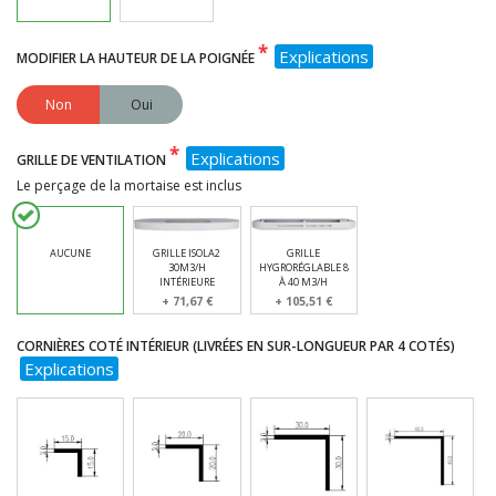
*
Explications
MODIFIER LA HAUTEUR DE LA POIGNÉE
Non
Oui
*
Explications
GRILLE DE VENTILATION
Le perçage de la mortaise est inclus
AUCUNE
GRILLE ISOLA2
GRILLE
30M3/H
HYGRORÉGLABLE 8
INTÉRIEURE
À 40 M3/H
+ 71,67 €
+ 105,51 €
CORNIÈRES COTÉ INTÉRIEUR (LIVRÉES EN SUR-LONGUEUR PAR 4 COTÉS)
Explications