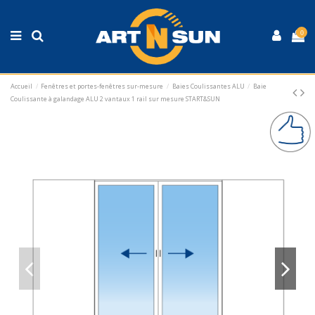
0
Accueil
Fenêtres et portes-fenêtres sur-mesure
Baies Coulissantes ALU
Baie
Coulissante à galandage ALU 2 vantaux 1 rail sur mesure START&SUN