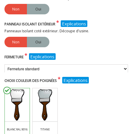
Non
Oui
*
Explications
PANNEAU ISOLANT EXTÉRIEUR
Panneaux Isolant coté extérieur. Découpe d'usine.
Non
Oui
*
Explications
FERMETURE
*
Explications
CHOIX COULEUR DES POIGNÉES
BLANC RAL 9016
TITANE