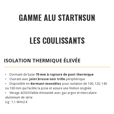
GAMME ALU STARTNSUN
LES COULISSANTS
ISOLATION THERMIQUE ÉLEVÉE
• Dormant de base
70 mm à rupture de pont thermique
• Ouvrant avec
joint brosse noir trifin
périphérique
• Disponible en
dormant monobloc
pour isolation de 100, 120, 140
ou 160 mm qui facilite la pose et assure une finition soignée
• Vitrage 4/20/4 faible émissivité avec gaz argon et intercalaire
aluminium de série
Ug : 1,1 W/m2.K