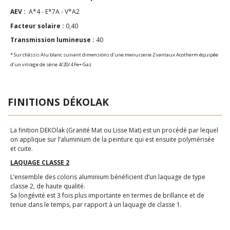
AEV :
A*4 - E*7A - V*A2
Facteur solaire :
0,40
Transmission lumineuse :
40
* Sur châssis Alu blanc suivant dimensions d’une menuiserie 2 vantaux Acotherm équipée
d’un vitrage de série 4/20/4 Fe+ Gaz
FINITIONS DÉKOLAK
La finition DEKOlak (Granité Mat ou Lisse Mat) est un procédé par lequel
on applique sur l’aluminium de la peinture qui est ensuite polymérisée
et cuite.
LAQUAGE CLASSE 2
L’ensemble des coloris aluminium bénéficient d’un laquage de type
classe 2, de haute qualité.
Sa longévité est 3 fois plus importante en termes de brillance et de
tenue dans le temps, par rapport à un laquage de classe 1.