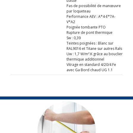
basse
Pas de possibilité de manœuvre
par loqueteau
Performance AEV : A*4-E*7A-
V*A2
Poignée tombante PTO
Rupture de pont thermique
Sw : 0,39
Teintes poignées : Blanc sur
RAL9016 et Titane sur autres Rals
Uw : 1,7 W/m².K grâce au bouclier
thermique additionnel
Vitrage en standard 4/20/4 Fe
avec Ga Bord chaud UG 1.1