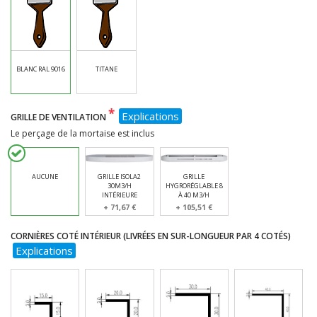
BLANC RAL 9016
TITANE
*
Explications
GRILLE DE VENTILATION
Le perçage de la mortaise est inclus
AUCUNE
GRILLE ISOLA2
GRILLE
30M3/H
HYGRORÉGLABLE 8
INTÉRIEURE
À 40 M3/H
+ 71,67 €
+ 105,51 €
CORNIÈRES COTÉ INTÉRIEUR (LIVRÉES EN SUR-LONGUEUR PAR 4 COTÉS)
Explications