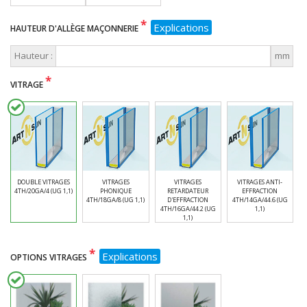
*
Explications
HAUTEUR D'ALLÈGE MAÇONNERIE
Hauteur :
mm
*
VITRAGE
DOUBLE VITRAGES
VITRAGES
VITRAGES
VITRAGES ANTI-
4TH/20GA/4 (UG 1,1)
PHONIQUE
RETARDATEUR
EFFRACTION
4TH/18GA/8 (UG 1,1)
D'EFFRACTION
4TH/14GA/44.6 (UG
4TH/16GA/44.2 (UG
1,1)
1,1)
*
Explications
OPTIONS VITRAGES