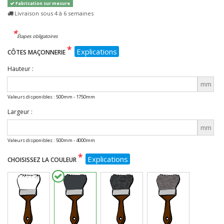
Fabrication sur mesure
Livraison sous 4 à 6 semaines
*
Étapes obligatoires
*
Explications
CÔTES MAÇONNERIE
Hauteur :
mm
Valeurs disponibles : 500mm - 1750mm
Largeur :
mm
Valeurs disponibles : 500mm - 4000mm
*
Explications
CHOISISSEZ LA COULEUR