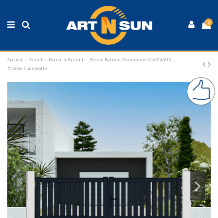
0
Accueil
Portail
Portail à Battant
Portail Battant Aluminium START&SUN -
Modèle Chambotte