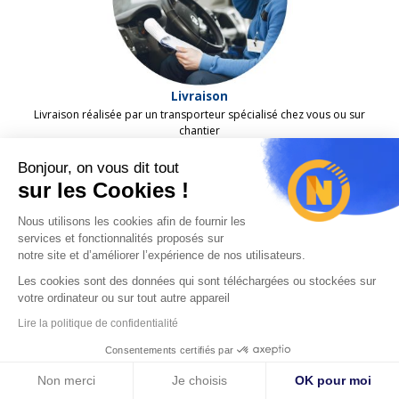
Livraison
Livraison réalisée par un
transporteur
spécialisé chez vous ou sur
chantier
Bonjour, on vous dit tout
sur les Cookies !
Nous utilisons les cookies afin de fournir les
services et fonctionnalités proposés sur
notre site et d’améliorer l’expérience de nos utilisateurs.
Les cookies sont des données qui sont téléchargées ou stockées sur
votre ordinateur ou sur tout autre appareil
0,00 €
Lire la politique de confidentialité
3x
sans frais**
Click & Collect
Consentements certifiés par

Sur rendez-vous récupérez votre commande en magasin sans frais
AJOUTER AU PANIER
*
Non merci
Je choisis
OK pour moi
**3x sans frais à partir de 500 € TTC
Étapes obligatoires