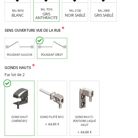
RAL 7016
RAL 9016
RAL 2100
RAL 2900
*
SENS OUVERTURE VUE DE LA RUE
POUSSANT GAUCHE
POUSSANT DROIT
*
GONDS HAUTS
Par lot de 2
GOND HAUT
GOND FILETÉ M12
GOND MULTI-
CARÉNÉ Ø12
POSITIONS LAQUÉ
+ 64,80 €
HAUT
+ 64,80 €