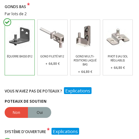
*
GONDS BAS
Par lots de 2
ÉQUERRE BASSE Ø12
GOND FILETÉ M12
GOND MULTI-
PIVOT E (AU SOL
POSITIONS LAQUÉ
RÉGLABLE)
+ 64,80 €
BAS
+ 64,80 €
+ 64,80 €
Explications
VOUS N'AVEZ PAS DE POTEAUX ?
POTEAUX DE SOUTIEN
Non
Oui
*
Explications
SYSTÈME D'OUVERTURE