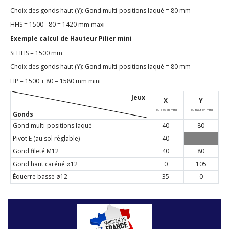
Choix des gonds haut (Y): Gond multi-positions laqué = 80 mm
HHS = 1500 - 80 = 1420 mm maxi
Exemple calcul de Hauteur Pilier mini
Si HHS = 1500 mm
Choix des gonds haut (Y): Gond multi-positions laqué = 80 mm
HP = 1500 + 80 = 1580 mm mini
Jeux
X
Y
(jeu bas en mm)
(jeu haut en mm)
Gonds
Gond multi-positions laqué
40
80
Pivot E (au sol réglable)
40
Gond fileté M12
40
80
Gond haut caréné ø12
0
105
Équerre basse ø12
35
0