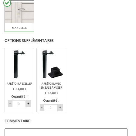
MANUELLE
OPTIONS SUPPLÉMENTAIRES
ARRÊTOIR À SCELLER
ARRÊTOIR AVEC
EMBASE À VISSER
+ 34,80 €
+ 82,80 €
Quantité :
Quantité :
-
+
-
+
COMMENTAIRE