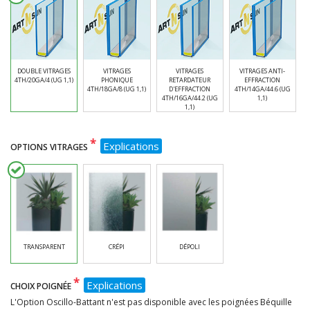
DOUBLE VITRAGES
VITRAGES
VITRAGES
VITRAGES ANTI-
4TH/20GA/4 (UG 1,1)
PHONIQUE
RETARDATEUR
EFFRACTION
4TH/18GA/8 (UG 1,1)
D'EFFRACTION
4TH/14GA/44.6 (UG
4TH/16GA/44.2 (UG
1,1)
1,1)
*
Explications
OPTIONS VITRAGES
TRANSPARENT
CRÉPI
DÉPOLI
*
Explications
CHOIX POIGNÉE
L'Option Oscillo-Battant n'est pas disponible avec les poignées Béquille