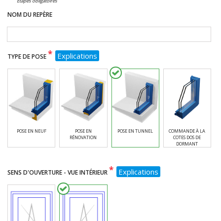
Étapes obligatoires
NOM DU REPÈRE
*
Explications
TYPE DE POSE
POSE EN NEUF
POSE EN
POSE EN TUNNEL
COMMANDE À LA
RÉNOVATION
COTES DOS DE
DORMANT
*
Explications
SENS D'OUVERTURE - VUE INTÉRIEUR