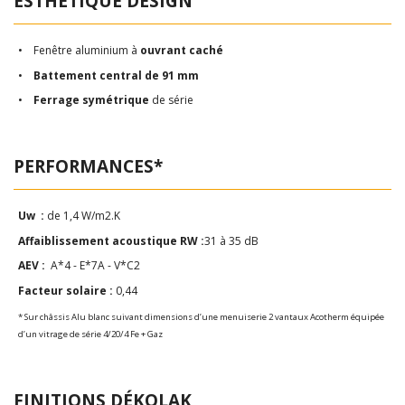
ESTHÉTIQUE DESIGN
• Fenêtre aluminium à
ouvrant caché
•
Battement central de 91 mm
•
Ferrage symétrique
de série
PERFORMANCES*
Uw :
de 1,4 W/m2.K
Affaiblissement acoustique RW :
31 à 35 dB
AEV :
A*4 - E*7A - V*C2
Facteur solaire :
0,44
* Sur châssis Alu blanc suivant dimensions d’une menuiserie 2 vantaux Acotherm équipée
d’un vitrage de série 4/20/4 Fe + Gaz
FINITIONS DÉKOLAK