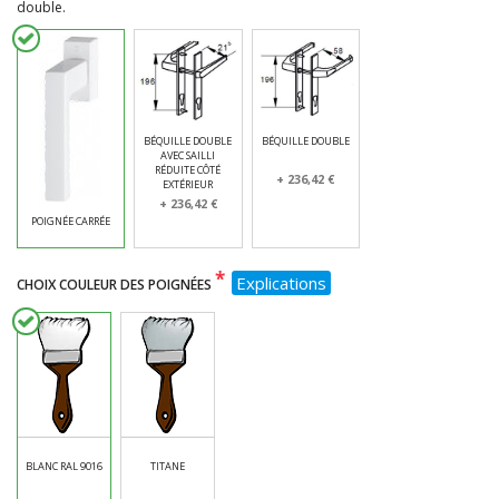
double.
BÉQUILLE DOUBLE
BÉQUILLE DOUBLE
AVEC SAILLI
RÉDUITE CÔTÉ
+ 236,42 €
EXTÉRIEUR
+ 236,42 €
POIGNÉE CARRÉE
*
Explications
CHOIX COULEUR DES POIGNÉES
BLANC RAL 9016
TITANE