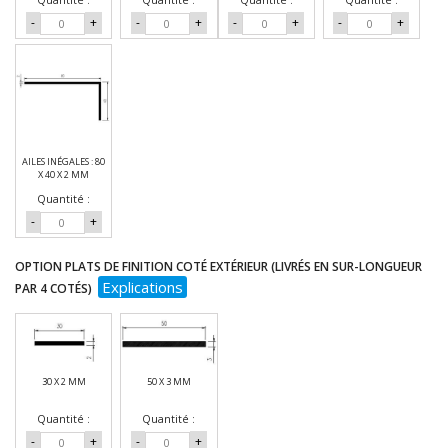
-
+
-
+
-
+
-
+
AILES INÉGALES : 80
X 40 X 2 MM
Quantité :
-
+
OPTION PLATS DE FINITION COTÉ EXTÉRIEUR (LIVRÉS EN SUR-LONGUEUR
Explications
PAR 4 COTÉS)
30 X 2 MM
50 X 3 MM
Quantité :
Quantité :
-
+
-
+