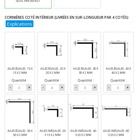
SEUIL PAR DEFAUT
CORNIÈRES COTÉ INTÉRIEUR (LIVRÉES EN SUR-LONGUEUR PAR 4 COTÉS)
Explications
AILES ÉGALES : 15 X
AILES ÉGALES : 20 X
AILES ÉGALES : 30 X
AILES ÉGALES : 40 X
15 X 2 MM
20 X 2 MM
30 X 2 MM
40 X 2 MM
Quantité :
Quantité :
Quantité :
Quantité :
-
+
-
+
-
+
-
+
AILES ÉGALES : 50 X
AILES INÉGALES : 20
AILES INÉGALES : 40
AILES INÉGALES : 60
50 X 2 MM
X 15 X 2 MM
X 20 X 2 MM
X 20 X 2 MM