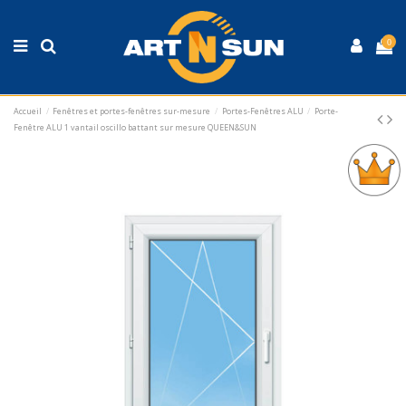
0
Accueil
Fenêtres et portes-fenêtres sur-mesure
Portes-Fenêtres ALU
Porte-
Fenêtre ALU 1 vantail oscillo battant sur mesure QUEEN&SUN