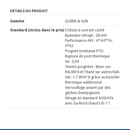
DÉTAILS DU PRODUIT
Gamme
QUEEN & SUN
Standard (inclus dans le prix)
Châssis à ouvrant caché
Epaisseur vitrage : 28 mm
Performance AEV : A*4-E*7A-
V*A2
Poignée tombante PTO
Rupture de pont thermique
Sw : 0,39
Teintes poignées : Blanc sur
RAL9016 et Titane sur autres Rals
Uw : 1,7 W/m².K grâce au bouclier
thermique additionnel
Verrouillage assuré par des
gâches champignons
Vitrage en standard 4/20/4 Fe
avec Ga Bord chaud UG 1.1