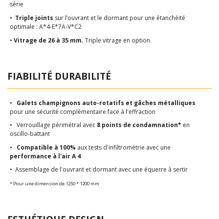
série
•
Triple joints
sur l’ouvrant et le dormant pour une étanchéité
optimale : A*4-E*7A-V*C2
•
Vitrage de 26 à 35 mm.
Triple vitrage en option.
FIABILITÉ DURABILITÉ
•
Galets
champignons
auto-rotatifs et gâches métalliques
pour une sécurité complémentaire face à l'effraction
• Verrouillage périmétral avec
8 points de condamnation*
en
oscillo-battant
•
Compatible à 100%
aux tests d'infiltrométrie avec une
performance à l'air A 4
• Assemblage de l'ouvrant et dormant avec une équerre à sertir
* Pour une dimension de 1250 * 1200 mm